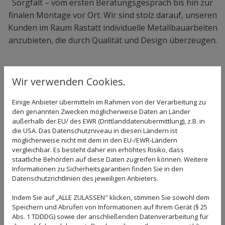
Sorgfalt – vom ersten Beratungsgespräch bis hin zur
finalen Montage vor Ort. Wir sind stolz darauf, unseren
Kunden im Raum Rastatt individuelle Metallbauarbeiten
anzubieten, die durch Qualität und Design überzeugen.
Individuelle Wintergärten – für mehr
Wir verwenden Cookies.
Lebensqualität
Einige Anbieter übermitteln im Rahmen von der Verarbeitung zu
den genannten Zwecken möglicherweise Daten an Länder
Ein
Wintergarten
ist mehr als eine bauliche
außerhalb der EU/ des EWR (Drittlanddatenübermittlung), z.B. in
die USA. Das Datenschutzniveau in diesen Ländern ist
Erweiterung – er ist ein persönlicher Rückzugsort, der
möglicherweise nicht mit dem in den EU-/EWR-Ländern
Licht und Naturverbundenheit in Ihr Zuhause bringt.
vergleichbar. Es besteht daher ein erhöhtes Risiko, dass
Mit einer maßgeschneiderten Lösung von der
staatliche Behörden auf diese Daten zugreifen können. Weitere
Informationen zu Sicherheitsgarantien finden Sie in den
Metallbau Kunschner GmbH genießen Sie nicht nur
Datenschutzrichtlinien des jeweiligen Anbieters.
schon im Frühling die ersten Sonnenstrahlen, sondern
profitieren auch von Heizkosteneinsparungen durch
Indem Sie auf „ALLE ZULASSEN" klicken, stimmen Sie sowohl dem
Speichern und Abrufen von Informationen auf Ihrem Gerät (§ 25
die direkte Nutzung der Sonnenenergie. Selbst in den
Abs. 1 TDDDG) sowie der anschließenden Datenverarbeitung für
Wintermonaten bleibt die Sommeratmosphäre