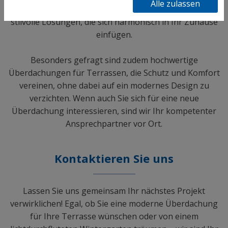
Alle zulassen
maßgearbeitete Fenster – wir schaffen langlebige und
stilvolle Lösungen, die sich harmonisch in Ihr Zuhause
einfügen.
Besonders gefragt sind zudem hochwertige
Überdachungen für Terrassen, die Schutz und Komfort
vereinen, ohne dabei auf ein modernes Design zu
verzichten. Wenn auch Sie sich für eine neue
Überdachung interessieren, sind wir Ihr kompetenter
Ansprechpartner vor Ort.
Kontaktieren Sie uns
Lassen Sie uns gemeinsam Ihr nächstes Projekt
verwirklichen! Egal, ob Sie eine moderne Überdachung
für Ihre Terrasse wünschen oder von einem