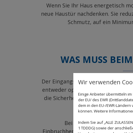
Wenn Sie Ihr Haus energetisch mo
neue Haustür nachdenken. Sie redu
Schmutz, auf ein Minimum
WAS MUSS BEIM
Der Eingangsbereich eines Hauses i
Wir verwenden Cook
entweder optisch mit dieser versch
Einige Anbieter übermitteln 
die Sicherheit. Machen Sie daher k
der EU/ des EWR (Drittlanddate
dem in den EU-/EWR-Ländern ve
können. Weitere Informationen 
Bei Metallbau Kunschner f
Indem Sie auf „ALLE ZULASSEN"
1 TDDDG) sowie der anschließ
Einbruchhemmung. Bei Glastüren kö