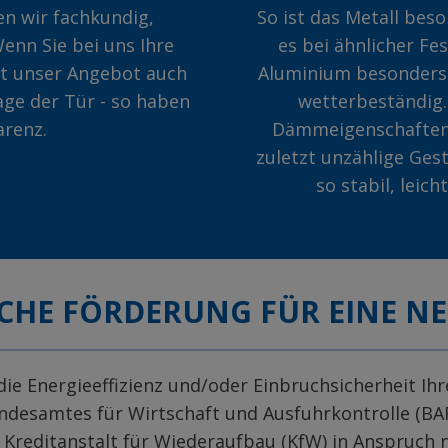
n wir fachkundig,
So ist das Metall beso
enn Sie bei uns Ihre
es bei ähnlicher Fes
lt unser Angebot auch
Aluminium besonders l
age der Tür - so haben
wetterbeständig.
arenz.
Dämmeigenschaften,
zuletzt unzählige Ges
so stabil, leic
LICHE FÖRDERUNG FÜR EINE N
ie Energieeffizienz und/oder Einbruchsicherheit Ih
ndesamtes für Wirtschaft und Ausfuhrkontrolle (BAF
 Kreditanstalt für Wiederaufbau (KfW) in Anspruch