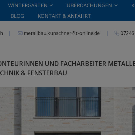
WINTERGÄRTEN
ÜBERDACHUNGEN
K
BLOG
KONTAKT & ANFAHRT
lsch
|
metallbau.kunschner@t-online.de
|
07246
NTEURINNEN UND FACHARBEITER METALL
CHNIK & FENSTERBAU