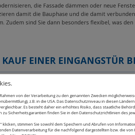
dernisieren, die Fassade dämmen oder neue Fenster 
zieren damit die Bauphase und die damit verbunde
. Zudem sind Sie dann besonders flexibel, was den
 KAUF EINER EINGANGSTÜR 
st das erste, was Besucher wahrnehmen. Daher sollt
ies.
melzen oder einen attraktiven Kontrast bilden. Zud
im Rahmen von der Verarbeitung zu den genannten Zwecken möglicherwei
eine Abstriche bei Material oder Verarbeitung mach
nübermittlung), z.B. in die USA. Das Datenschutzniveau in diesen Ländern 
rgleichbar. Es besteht daher ein erhöhtes Risiko, dass staatliche Behör
Qualität.
zu Sicherheitsgarantien finden Sie in den Datenschutzrichtlinien des jew
ertigen wir individuelle Eingangstüren nach Maß, au
 klicken, stimmen Sie sowohl dem Speichern und Abrufen von Information
enden Datenverarbeitung für die nachfolgend dargestellten bzw. die von
nnen wir dafür Sicherheitsglas der Widerstandsklas