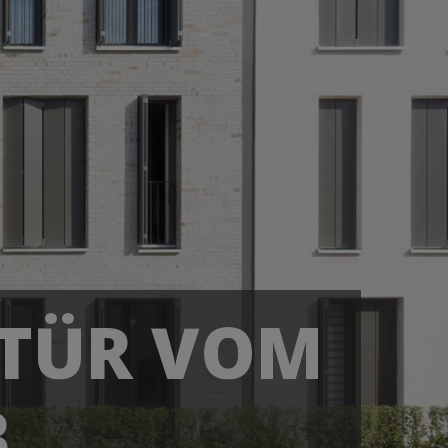
STÜR VOM
B